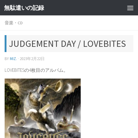
無駄遣いの記録
コンテンツへスキップ
音楽・CD
JUDGEMENT DAY / LOVEBITES
BY
MIZ.
·
2023年2月22日
LOVEBITESの4枚目のアルバム。