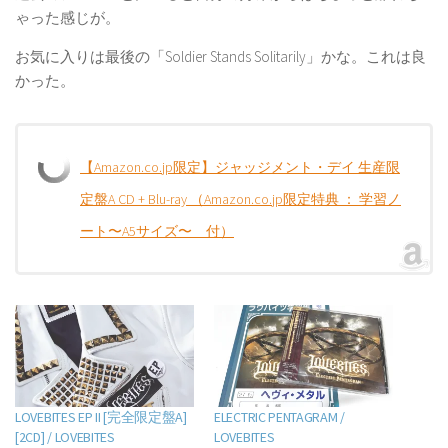
ゃった感じが。
お気に入りは最後の「Soldier Stands Solitarily」かな。これは良
かった。
【Amazon.co.jp限定】ジャッジメント・デイ 生産限
定盤A CD + Blu-ray （Amazon.co.jp限定特典 ： 学習ノ
ート〜A5サイズ〜 付）
LOVEBITES EP II [完全限定盤A]
ELECTRIC PENTAGRAM /
[2CD] / LOVEBITES
LOVEBITES