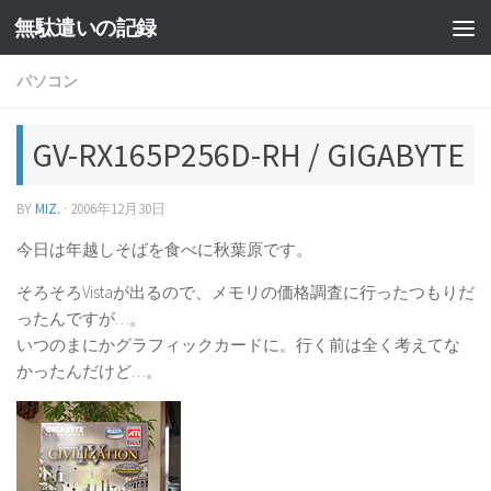
無駄遣いの記録
コンテンツへスキップ
パソコン
GV-RX165P256D-RH / GIGABYTE
BY
MIZ.
·
2006年12月30日
今日は年越しそばを食べに秋葉原です。
そろそろVistaが出るので、メモリの価格調査に行ったつもりだ
ったんですが…。
いつのまにかグラフィックカードに。行く前は全く考えてな
かったんだけど…。