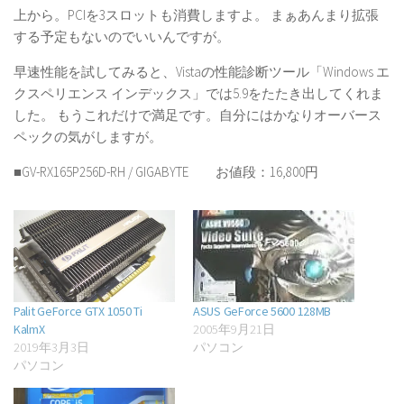
上から。PCIを3スロットも消費しますよ。 まぁあんまり拡張
する予定もないのでいいんですが。
早速性能を試してみると、Vistaの性能診断ツール「Windows エ
クスペリエンス インデックス」では5.9をたたき出してくれま
した。 もうこれだけで満足です。自分にはかなりオーバース
ペックの気がしますが。
■GV-RX165P256D-RH / GIGABYTE お値段：16,800円
Palit GeForce GTX 1050 Ti
ASUS GeForce 5600 128MB
KalmX
2005年9月21日
2019年3月3日
パソコン
パソコン