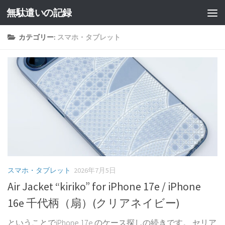
無駄遣いの記録
コンテンツへスキップ
カテゴリー:
スマホ・タブレット
スマホ・タブレット
2026年7月5日
Air Jacket “kiriko” for iPhone 17e / iPhone
16e 千代柄（扇）(クリアネイビー)
ということでiPhone 17e のケース探しの続きです。 セリア