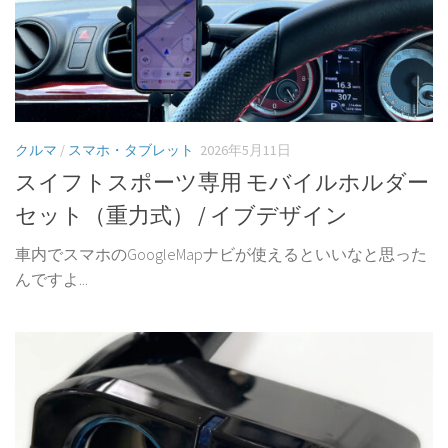
クルマ
/
スマホ・タブレット
2026年5月11日
スイフトスポーツ専用 モバイルホルダー
セット（重力式） / イブデザイン
車内でスマホのGoogleMapナビが使えるといいなと思った
んですよ...