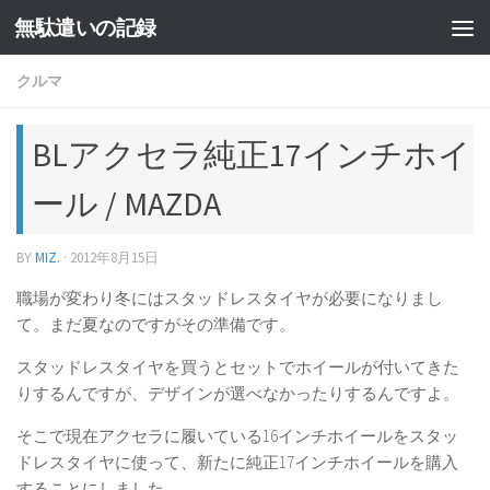
無駄遣いの記録
コンテンツへスキップ
クルマ
BLアクセラ純正17インチホイ
ール / MAZDA
BY
MIZ.
·
2012年8月15日
職場が変わり冬にはスタッドレスタイヤが必要になりまし
て。まだ夏なのですがその準備です。
スタッドレスタイヤを買うとセットでホイールが付いてきた
りするんですが、デザインが選べなかったりするんですよ。
そこで現在アクセラに履いている16インチホイールをスタッ
ドレスタイヤに使って、新たに純正17インチホイールを購入
することにしました。