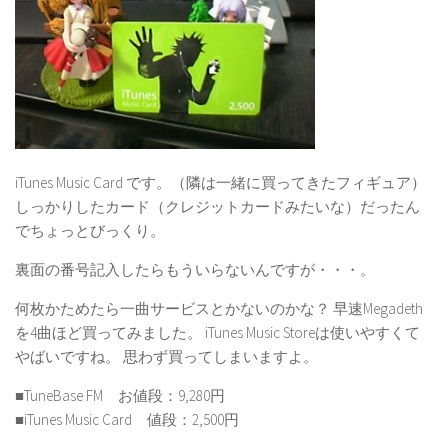
iTunes Music Card です。（隣は一緒に買ってきたフィギュア）
しっかりしたカード（クレジットカードみたいな）だったん
でちょっとびっくり。
裏面の番号記入したらもういらないんですが・・・。
何枚かためたら一曲サービスとかないのかな？ 早速Megadeth
を4曲ほど買ってみました。 iTunes Music Storeは使いやすくて
やばいですね。 思わず買ってしまいますよ。
■TuneBase FM お値段：9,280円
■iTunes Music Card 値段：2,500円