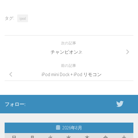
タグ:
ipod
次の記事
チャンピオンJr.
前の記事
iPod mini Dock + iPod リモコン
フォロー:
2026年8月
日
月
火
水
木
金
土