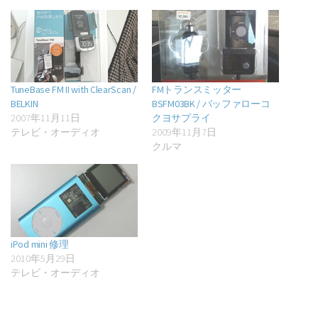
TuneBase FM II with ClearScan /
FMトランスミッター
BELKIN
BSFM03BK / バッファローコ
2007年11月11日
クヨサプライ
テレビ・オーディオ
2009年11月7日
クルマ
iPod mini 修理
2010年5月29日
テレビ・オーディオ