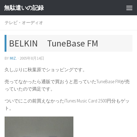
無駄遣いの記録
コンテンツへスキップ
テレビ・オーディオ
BELKIN TuneBase FM
BY
MIZ.
·
2005年8月14日
久しぶりに秋葉原でショッピングです。
売ってなかったら通販で買おうと思っていたTuneBase FMが売
っていたので満足です。
ついでにこの前買えなかったiTunes Music Card 2500円分もゲッ
ト。