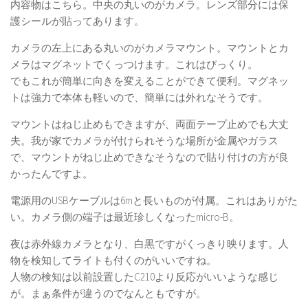
内容物はこちら。中央の丸いのがカメラ。レンズ部分には保
護シールが貼ってあります。
カメラの左上にある丸いのがカメラマウント。マウントとカ
メラはマグネットでくっつけます。これはびっくり。
でもこれが簡単に向きを変えることができて便利。マグネッ
トは強力で本体も軽いので、簡単には外れなそうです。
マウントはねじ止めもできますが、両面テープ止めでも大丈
夫。我が家でカメラが付けられそうな場所が金属やガラス
で、マウントがねじ止めできなそうなので貼り付けの方が良
かったんですよ。
電源用のUSBケーブルは6mと長いものが付属。これはありがた
い。カメラ側の端子は最近珍しくなったmicro-B。
夜は赤外線カメラとなり、白黒ですがくっきり映ります。人
物を検知してライトも付くのがいいですね。
人物の検知は以前設置したC210より反応がいいような感じ
が。まぁ条件が違うのでなんともですが。