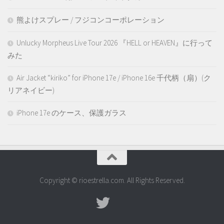
熊よけスプレー / フジコンコーポレーション
Unlucky Morpheus Live Tour 2026 『HELL or HEAVEN』に行って
みた
Air Jacket “kiriko” for iPhone 17e / iPhone 16e 千代柄（扇）(ク
リアネイビー)
iPhone 17e のケース、保護ガラス
Copyright © rioestrella.com. All Rights Reserved.