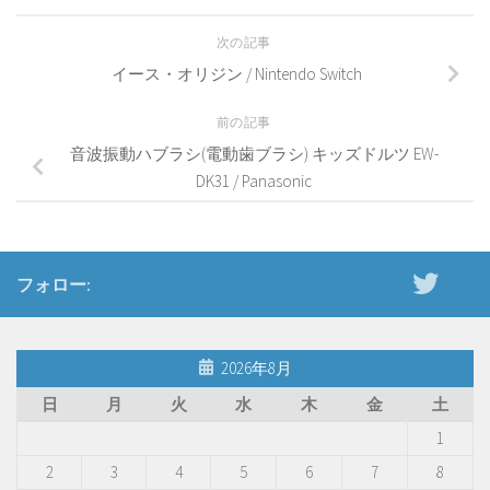
次の記事
イース・オリジン / Nintendo Switch
前の記事
音波振動ハブラシ(電動歯ブラシ) キッズドルツ EW-
DK31 / Panasonic
フォロー:
2026年8月
日
月
火
水
木
金
土
1
2
3
4
5
6
7
8