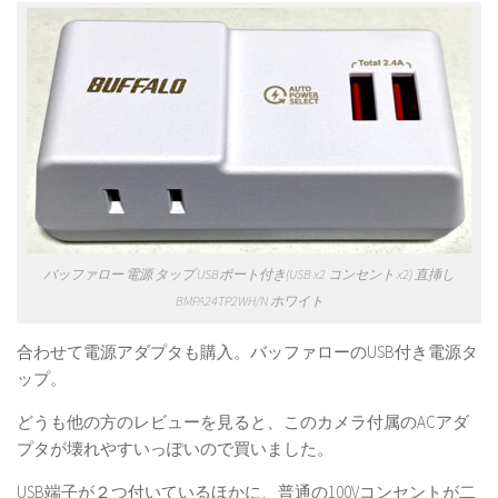
バッファロー 電源 タップ USBポート付き(USB x2 コンセント x2) 直挿し
BMPA24TP2WH/N ホワイト
合わせて電源アダプタも購入。バッファローのUSB付き電源タ
ップ。
どうも他の方のレビューを見ると、このカメラ付属のACアダ
プタが壊れやすいっぽいので買いました。
USB端子が２つ付いているほかに、普通の100Vコンセントが二