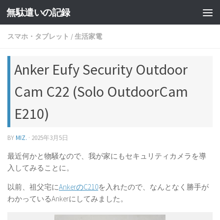
無駄遣いの記録
コンテンツへスキップ
スマホ・タブレット
/
生活家電
Anker Eufy Security Outdoor
Cam C22 (Solo OutdoorCam
E210)
BY
MIZ.
·
2025年3月5日
最近何かと物騒なので、我が家にもセキュリティカメラを導
入してみることに。
以前、祖父宅に
AnkerのC210
を入れたので、なんとなく勝手が
わかっているAnkerにしてみました。