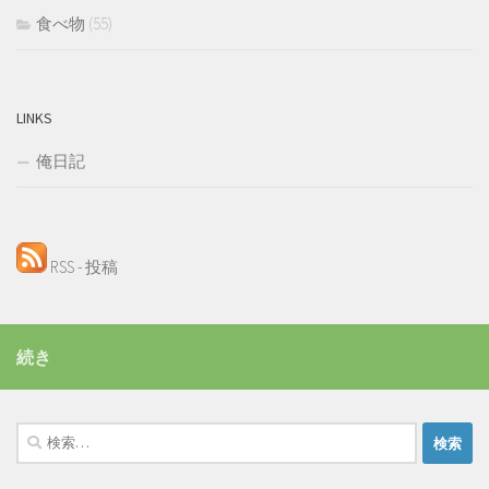
食べ物
(55)
LINKS
俺日記
RSS - 投稿
続き
検
索: