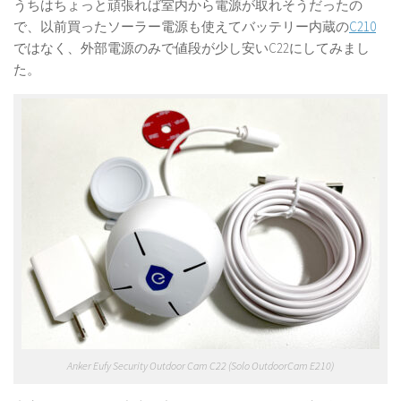
うちはちょっと頑張れば室内から電源が取れそうだったの
で、以前買ったソーラー電源も使えてバッテリー内蔵の
C210
ではなく、外部電源のみで値段が少し安いC22にしてみまし
た。
Anker Eufy Security Outdoor Cam C22 (Solo OutdoorCam E210)