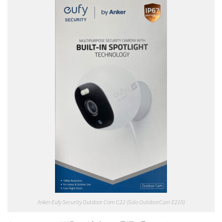
Anker Eufy Security Outdoor Cam C22 (Solo OutdoorCam E210)