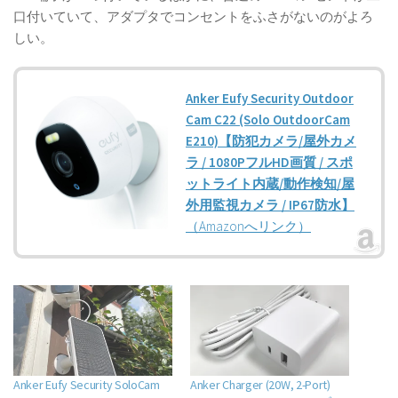
口付いていて、アダプタでコンセントをふさがないのがよろ
しい。
Anker Eufy Security Outdoor
Cam C22 (Solo OutdoorCam
E210)【防犯カメラ/屋外カメ
ラ / 1080PフルHD画質 / スポ
ットライト内蔵/動作検知/屋
外用監視カメラ / IP67防水】
（Amazonへリンク）
Anker Eufy Security SoloCam
Anker Charger (20W, 2-Port)