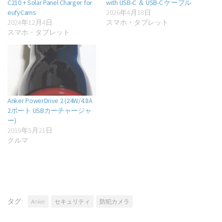
C210 + Solar Panel Charger for
with USB-C ＆ USB-C ケーブル
eufyCams
2026年4月18日
2024年12月4日
スマホ・タブレット
スマホ・タブレット
Anker PowerDrive 2 (24W/4.8A
2ポート USBカーチャージャ
ー)
2019年5月21日
クルマ
タグ:
Anker
セキュリティ
防犯カメラ