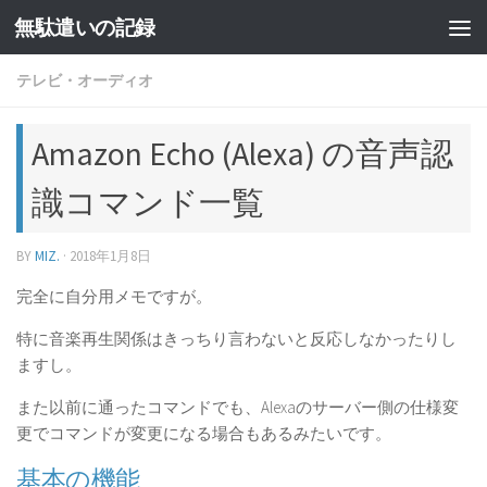
無駄遣いの記録
コンテンツへスキップ
テレビ・オーディオ
Amazon Echo (Alexa) の音声認
識コマンド一覧
BY
MIZ.
·
2018年1月8日
完全に自分用メモですが。
特に音楽再生関係はきっちり言わないと反応しなかったりし
ますし。
また以前に通ったコマンドでも、Alexaのサーバー側の仕様変
更でコマンドが変更になる場合もあるみたいです。
基本の機能