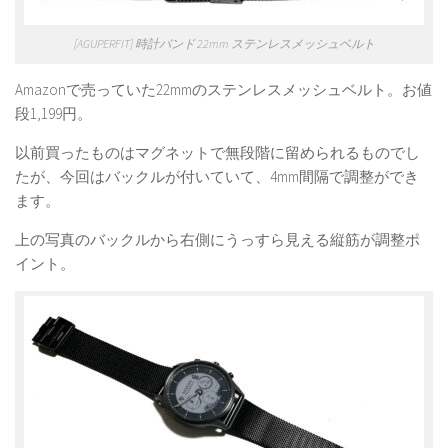
[AGUPERFIT] 時計バンド 22mm ステンレスメッシュベルト
Amazonで売っていた22mmのステンレスメッシュベルト。お値
段1,199円。
以前買ったものはマグネットで無段階に留められるものでし
たが、今回はバックルが付いていて、4mm間隔で調整ができ
ます。
上の写真のバックルから右側にうっすら見える縦筋が調整ポ
イント。