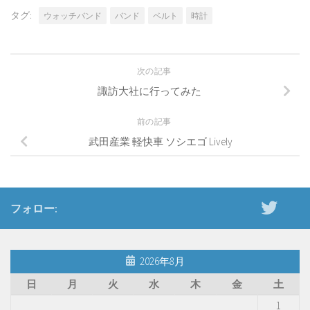
タグ:
ウォッチバンド
バンド
ベルト
時計
次の記事
諏訪大社に行ってみた
前の記事
武田産業 軽快車 ソシエゴ Lively
フォロー:
2026年8月
日
月
火
水
木
金
土
1