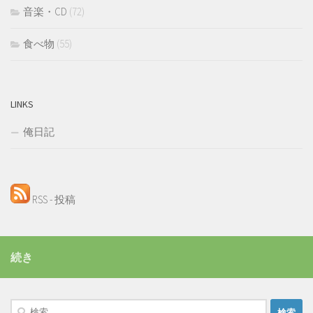
音楽・CD
(72)
食べ物
(55)
LINKS
俺日記
RSS - 投稿
続き
検