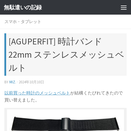
無駄遣いの記録
コンテンツへスキップ
スマホ・タブレット
[AGUPERFIT] 時計バンド
22mm ステンレスメッシュベ
ルト
BY
MIZ.
·
2024年10月10日
以前買った時計のメッシュベルト
が結構くたびれてきたので
買い替えました。