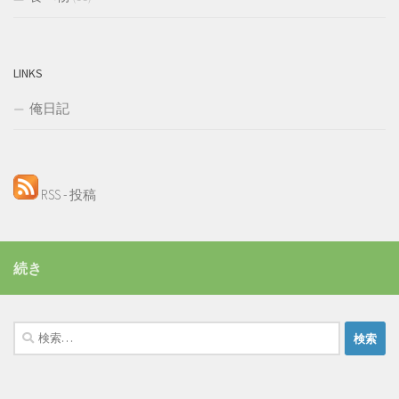
LINKS
俺日記
RSS - 投稿
続き
検
索: