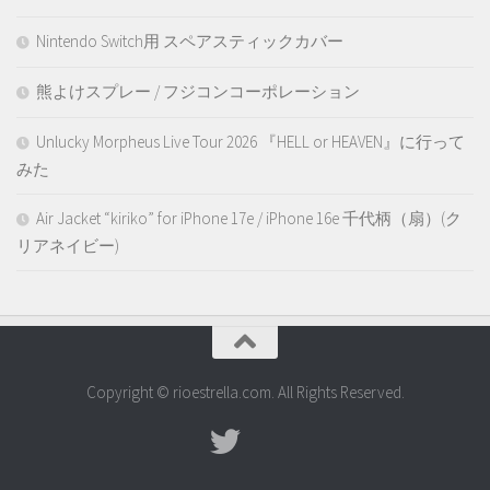
Nintendo Switch用 スペアスティックカバー
熊よけスプレー / フジコンコーポレーション
Unlucky Morpheus Live Tour 2026 『HELL or HEAVEN』に行って
みた
Air Jacket “kiriko” for iPhone 17e / iPhone 16e 千代柄（扇）(ク
リアネイビー)
Copyright © rioestrella.com. All Rights Reserved.