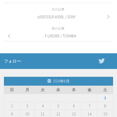
次の記事
α550 DSLR-A550L / SONY
前の記事
F-LM100X / TOSHIBA
フォロー:
2026年8月
日
月
火
水
木
金
土
1
2
3
4
5
6
7
8
9
10
11
12
13
14
15