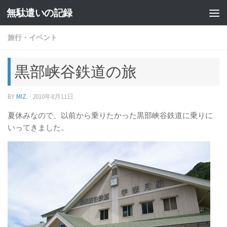
無駄遣いの記録
コンテンツへスキップ
旅行・イベント
黒部峡谷鉄道の旅
BY
MIZ.
·
2010年8月11日
夏休みなので、以前から乗りたかった黒部峡谷鉄道に乗りに
いってきました。