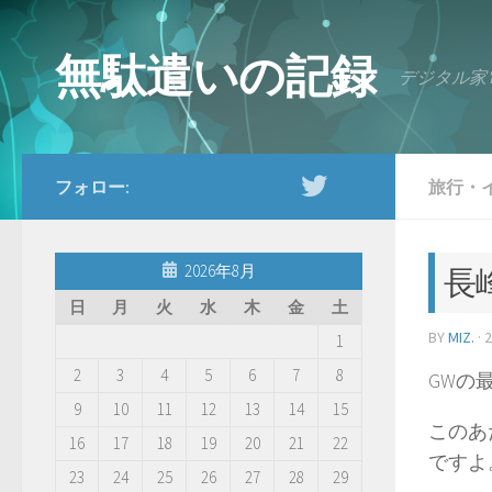
コンテンツへスキップ
無駄遣いの記録
デジタル家
フォロー:
旅行・
2026年8月
長
日
月
火
水
木
金
土
BY
MIZ.
·
1
2
3
4
5
6
7
8
GWの
9
10
11
12
13
14
15
このあ
16
17
18
19
20
21
22
ですよ
23
24
25
26
27
28
29