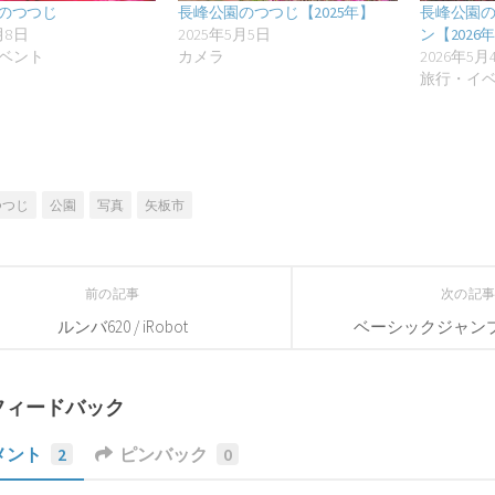
のつつじ
長峰公園のつつじ【2025年】
長峰公園
月8日
2025年5月5日
ン【2026
ベント
カメラ
2026年5月
旅行・イ
つつじ
公園
写真
矢板市
前の記事
次の記
ルンバ620 / iRobot
ベーシックジャンプ16
フィードバック
メント
2
ピンバック
0