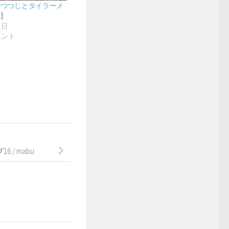
のつつじとタイラーメ
年】
4日
ベント
事
 / mabu