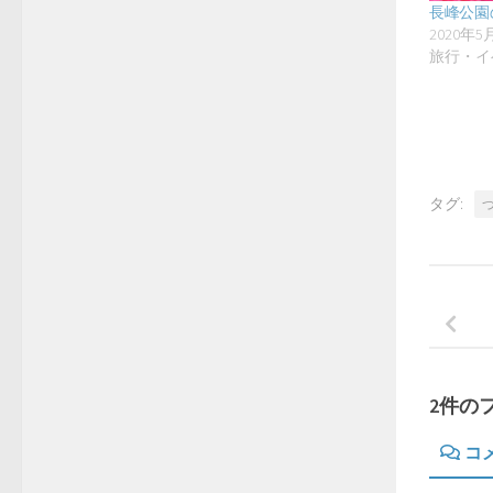
長峰公園
2020年5
旅行・イ
タグ:
2件の
コ