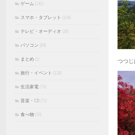
ゲーム
(141)
スマホ・タブレット
(104)
テレビ・オーディオ
(28)
パソコン
(89)
まとめ
(1)
つつじ
旅行・イベント
(128)
生活家電
(73)
音楽・CD
(72)
食べ物
(55)