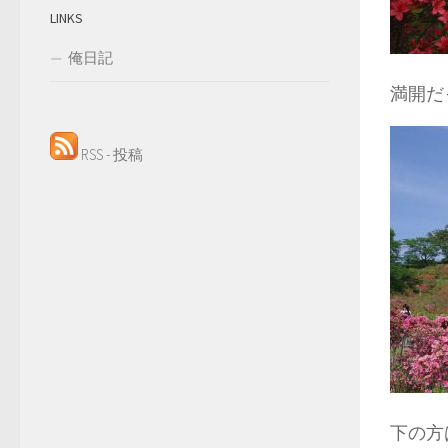
LINKS
俺日記
満開だ
RSS - 投稿
下の方