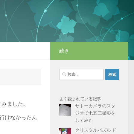
続き
検
索:
よく読まれている記事
てみました。
サトーカメラのスタ
ジオで七五三撮影を
行けなかったん
してみた
クリスタルパズル ド