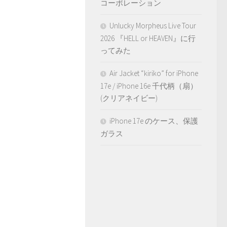
コーポレーション
Unlucky Morpheus Live Tour
2026 『HELL or HEAVEN』に行
ってみた
Air Jacket “kiriko” for iPhone
17e / iPhone 16e 千代柄（扇）
(クリアネイビー)
iPhone 17e のケース、保護
ガラス