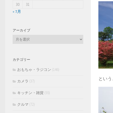
30
31
« 7月
アーカイブ
ア
ー
カ
イ
カテゴリー
ブ
おもちゃ・ラジコン
(146)
という
カメラ
(37)
キッチン・雑貨
(55)
クルマ
(72)