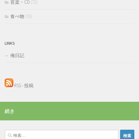
音楽・CD
(72)
食べ物
(55)
LINKS
俺日記
RSS - 投稿
続き
検