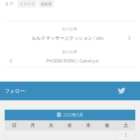
タグ:
ドライブ
福島県
次の記事
ルルドマッサージクッション / atex
前の記事
PHOENIX RISING / Galneryus
フォロー:
2026年8月
日
月
火
水
木
金
土
1