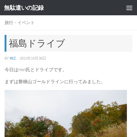
無駄遣いの記録
コンテンツへスキップ
旅行・イベント
福島ドライブ
BY
MIZ.
·
2011年10月30日
今日はrmn氏とドライブです。
まずは磐梯山ゴールドラインに行ってみました。