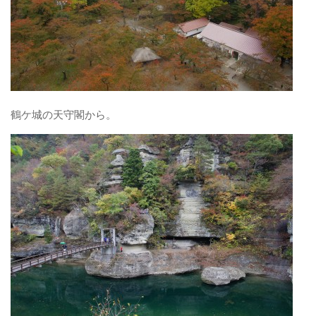
鶴ケ城の天守閣から。