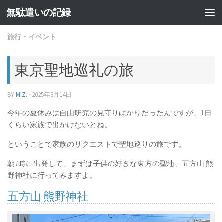
無駄遣いの記録
コンテンツへスキップ
旅行・イベント
東京聖地巡礼の旅
BY
MIZ.
·
2025年8月14日
今年の夏休みは自由研究の見守りばかりだったんですが、1日
くらい家族で出かけないとね。
ということで家族のリクエストで聖地巡りの旅です。
朝7時に出発して、まずは子供の好きな東方の聖地、五方山 熊
野神社に行ってみますよ。
五方山 熊野神社