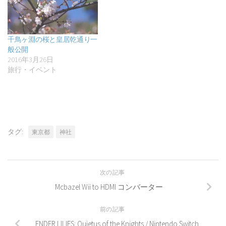
千鳥ヶ淵の桜と皇居乾通り一
般公開
2016年3月26日
旅行・イベント
タグ:
東京都
神社
次の記事
Mcbazel Wii to HDMI コンバーター
前の記事
ENDER LILIES: Quietus of the Knights / Nintendo Switch