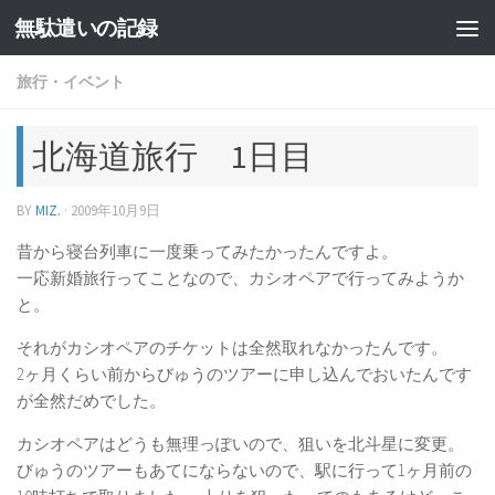
無駄遣いの記録
コンテンツへスキップ
旅行・イベント
北海道旅行 1日目
BY
MIZ.
·
2009年10月9日
昔から寝台列車に一度乗ってみたかったんですよ。
一応新婚旅行ってことなので、カシオペアで行ってみようか
と。
それがカシオペアのチケットは全然取れなかったんです。
2ヶ月くらい前からびゅうのツアーに申し込んでおいたんです
が全然だめでした。
カシオペアはどうも無理っぽいので、狙いを北斗星に変更。
びゅうのツアーもあてにならないので、駅に行って1ヶ月前の