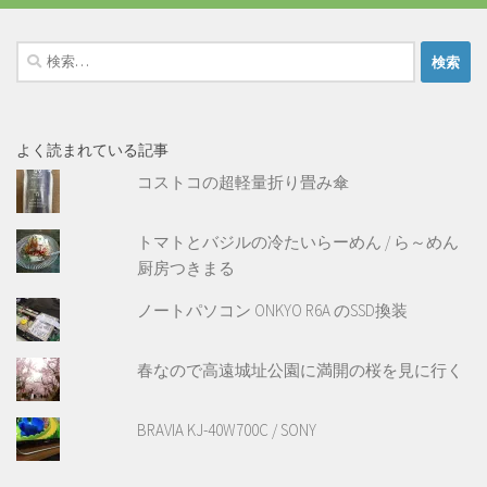
検
索:
よく読まれている記事
コストコの超軽量折り畳み傘
トマトとバジルの冷たいらーめん / ら～めん
厨房つきまる
ノートパソコン ONKYO R6A のSSD換装
春なので高遠城址公園に満開の桜を見に行く
BRAVIA KJ-40W700C / SONY