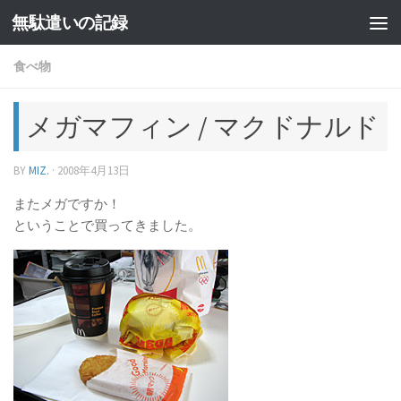
無駄遣いの記録
コンテンツへスキップ
食べ物
メガマフィン / マクドナルド
BY
MIZ.
·
2008年4月13日
またメガですか！
ということで買ってきました。