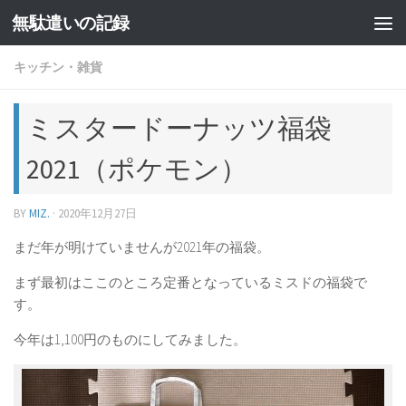
無駄遣いの記録
コンテンツへスキップ
キッチン・雑貨
ミスタードーナッツ福袋
2021（ポケモン）
BY
MIZ.
·
2020年12月27日
まだ年が明けていませんが2021年の福袋。
まず最初はここのところ定番となっているミスドの福袋で
す。
今年は1,100円のものにしてみました。