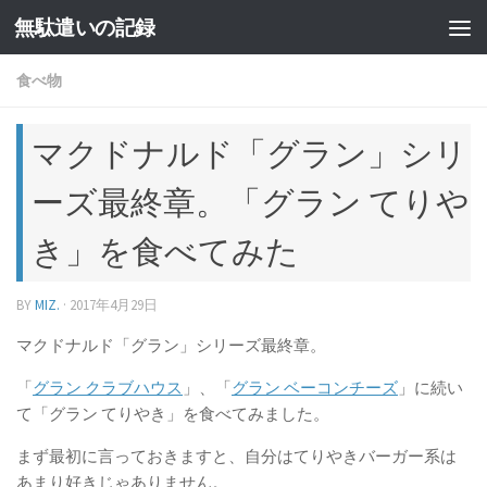
無駄遣いの記録
コンテンツへスキップ
食べ物
マクドナルド「グラン」シリ
ーズ最終章。「グラン てりや
き」を食べてみた
BY
MIZ.
·
2017年4月29日
マクドナルド「グラン」シリーズ最終章。
「
グラン クラブハウス
」、「
グラン ベーコンチーズ
」に続い
て「グラン てりやき」を食べてみました。
まず最初に言っておきますと、自分はてりやきバーガー系は
あまり好きじゃありません。