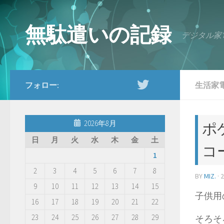
コンテンツへスキップ
無駄遣いの記録
デジタル家
フォロー:
生活家
2026年8月
ポ
日
月
火
水
木
金
土
コ
1
2
3
4
5
6
7
8
BY
MIZ.
·
9
10
11
12
13
14
15
子供用
16
17
18
19
20
21
22
23
24
25
26
27
28
29
そろそ