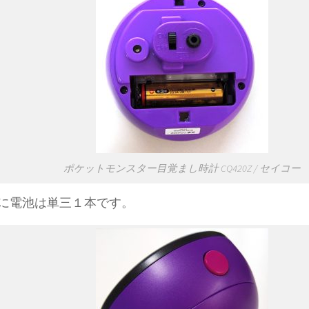
ポケットモンスター目覚まし時計 CQ420Z / セイコー
に電池は単三１本です。