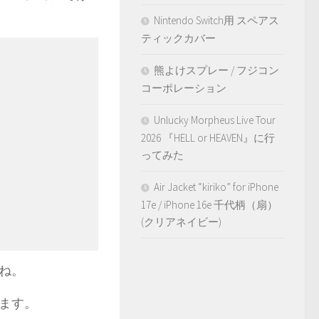
Nintendo Switch用 スペアス
ティックカバー
熊よけスプレー / フジコン
コーポレーション
Unlucky Morpheus Live Tour
2026 『HELL or HEAVEN』に行
ってみた
Air Jacket “kiriko” for iPhone
17e / iPhone 16e 千代柄（扇）
(クリアネイビー)
ね。
ます。