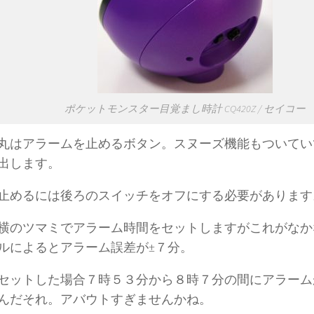
ポケットモンスター目覚まし時計 CQ420Z / セイコー
丸はアラームを止めるボタン。スヌーズ機能もついてい
出します。
止めるには後ろのスイッチをオフにする必要があります
横のツマミでアラーム時間をセットしますがこれがなか
ルによるとアラーム誤差が±７分。
セットした場合７時５３分から８時７分の間にアラーム
んだそれ。アバウトすぎませんかね。