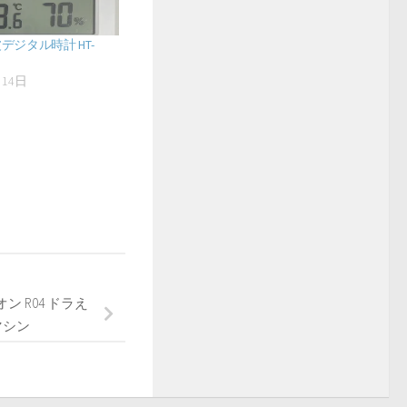
電波デジタル時計 HT-
月14日
事
 R04 ドラえ
マシン