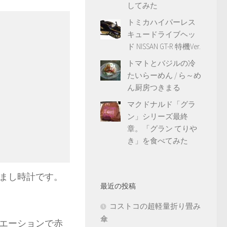
してみた
トミカハイパーレス
キュードライブヘッ
ド NISSAN GT-R 特機Ver.
トマトとバジルの冷
たいらーめん / ら～め
ん厨房つきまる
マクドナルド「グラ
ン」シリーズ最終
章。「グラン てりや
き」を食べてみた
まし時計です。
最近の投稿
コストコの超軽量折り畳み
傘
エーションで赤