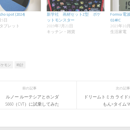
ho spot (2024)
新学社 画材セットZ型 ポケ
Formia 
月5日
ットモンスター
024RC
タブレット
2019年7月21日
2023年10
キッチン・雑貨
生活家電
ポケモン
時計
前の記事
次の記
ルノー ルーテシアとホンダ
ドリームトミカ ライドオン
S660（CVT）に試乗してみた
もん×タイム