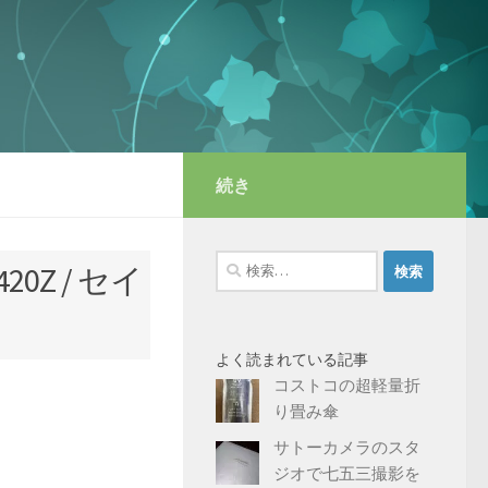
続き
検
Z / セイ
索:
よく読まれている記事
コストコの超軽量折
り畳み傘
サトーカメラのスタ
ジオで七五三撮影を