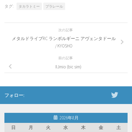
タグ:
タカラトミー
プラレール
次の記事
メタルドライブRC ランボルギーニ アヴェンタドール
/ KYOSHO
前の記事
IIJmio (bic sim)
フォロー:
2026年8月
日
月
火
水
木
金
土