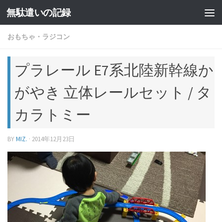
無駄遣いの記録
コンテンツへスキップ
おもちゃ・ラジコン
プラレール E7系北陸新幹線か
がやき 立体レールセット / タ
カラトミー
BY
MIZ.
·
2014年12月23日