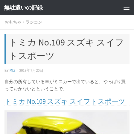
無駄遣いの記録
コンテンツへスキップ
おもちゃ・ラジコン
トミカ No.109 スズキ スイフ
トスポーツ
BY
MIZ.
·
2019年7月20日
自分の所有している車がミニカーで出ていると、やっぱり買
っておかないとということで。
トミカ No.109 スズキ スイフトスポーツ