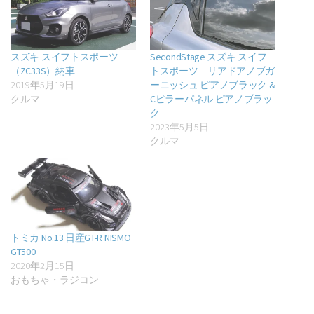
スズキ スイフトスポーツ
SecondStage スズキ スイフ
（ZC33S）納車
トスポーツ リアドアノブガ
2019年5月19日
ーニッシュ ピアノブラック &
クルマ
Cピラーパネル ピアノブラッ
ク
2023年5月5日
クルマ
トミカ No.13 日産GT-R NISMO
GT500
2020年2月15日
おもちゃ・ラジコン