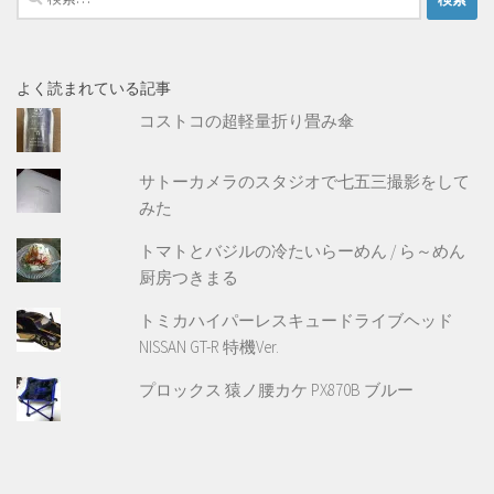
索:
よく読まれている記事
コストコの超軽量折り畳み傘
サトーカメラのスタジオで七五三撮影をして
みた
トマトとバジルの冷たいらーめん / ら～めん
厨房つきまる
トミカハイパーレスキュードライブヘッド
NISSAN GT-R 特機Ver.
プロックス 猿ノ腰カケ PX870B ブルー