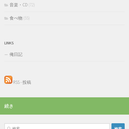
音楽・CD
(72)
食べ物
(55)
LINKS
俺日記
RSS - 投稿
続き
検