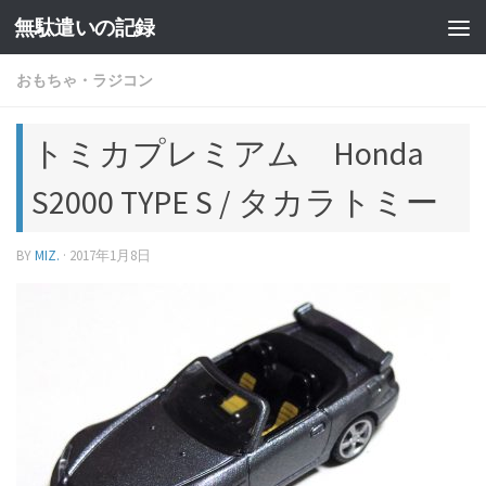
無駄遣いの記録
コンテンツへスキップ
おもちゃ・ラジコン
トミカプレミアム Honda
S2000 TYPE S / タカラトミー
BY
MIZ.
·
2017年1月8日