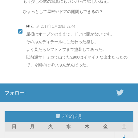
もう少し公式の写真にもガンバって欲しいねぇ。
ひょっとして屋根やドアの開閉もできるの？
MIZ.
2017年1月23日 23:44
屋根はオープンのままで、ドアは開かないです。
そのぶんディテールにこだわった感じ。
よく見たらシフトノブまで塗装してあった。
以前通常トミカで出てたS2000はイマイチな出来だったの
で、今回のはずいぶんがんばった。
フォロー:
2026年8月
日
月
火
水
木
金
土
1