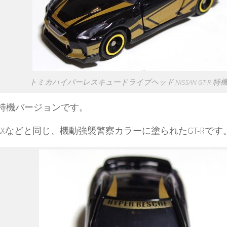
トミカハイパーレスキュードライブヘッド NISSAN GT-R 特機V
Rの特機バージョンです。
.B.MAXなどと同じ、機動強襲警察カラーに塗られたGT-Rで