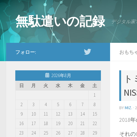
コンテンツへスキップ
無駄遣いの記録
デジタル家
フォロー:
おもち
2026年8月
ト
日
月
火
水
木
金
土
NIS
1
2
3
4
5
6
7
8
BY
MIZ.
·
9
10
11
12
13
14
15
201
16
17
18
19
20
21
22
23
24
25
26
27
28
29
それの