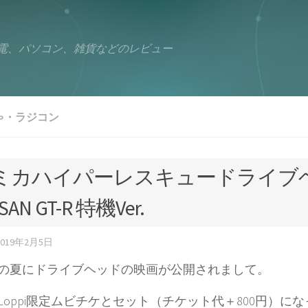
電、パソコン、雑貨などのレビュー
ゃ・ラジコン
ミカハイパーレスキュードライブ
SAN GT-R 特機Ver.
2019年2月5日
8年の夏にドライブヘッドの映画が公開されまして。
Loppi限定ムビチケとセット（チケット代＋800円）に