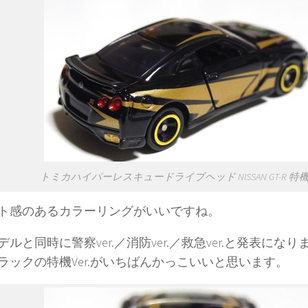
トミカハイパーレスキュードライブヘッド NISSAN GT-R 特機V
ト感のあるカラーリングがいいですね。
デルと同時に警察ver.／消防ver.／救急ver.と発表にな
ラックの特機Ver.がいちばんかっこいいと思います。