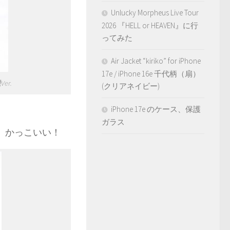
Unlucky Morpheus Live Tour
2026 『HELL or HEAVEN』に行
ってみた
Air Jacket “kiriko” for iPhone
17e / iPhone 16e 千代柄（扇）
er.
(クリアネイビー)
iPhone 17e のケース、保護
ガラス
す。かっこいい！