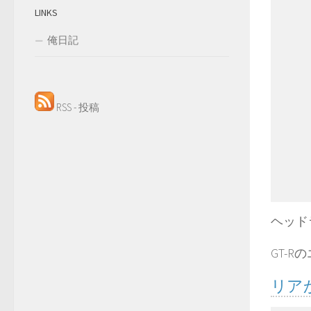
LINKS
俺日記
RSS - 投稿
ヘッド
GT-
リア