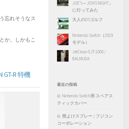
JOE”s～JOWS NIGHT」
に行ってみた
ていう忘れそうなス
大人のDSゴルフ
Nintendo Switch（2019
とか。しかもこ
モデル）
JetClean EJT-1000 /
BALMUDA
T-R 特機
最近の投稿
Nintendo Switch用 スペアス
ティックカバー
熊よけスプレー / フジコン
コーポレーション