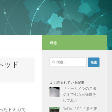
続き
検
ヘッド
索:
よく読まれている記事
サトーカメラのスタ
ジオで七五三撮影を
してみた
DAIDA LAIDA 「参の夜
なったトミカで