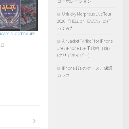
コーポレーション
Unlucky Morpheus Live Tour
2026 『HELL or HEAVEN』に行
ってみた
RCADE SHOOT’EM UPS
Air Jacket “kiriko” for iPhone
2日
17e / iPhone 16e 千代柄（扇）
(クリアネイビー)
iPhone 17e のケース、保護
ガラス
事