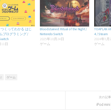
! つくってわかる はじ
Bloodstained: Ritual of the Night /
TOAPLAN A
ムプログラミング /
Nintendo Switch
4 / Steam
Switch
2025年10月24日
2024年5月
月11日
ゲーム
ゲーム
S2
ゲーム
次の記
iPod mini