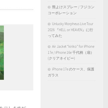
熊よけスプレー / フジコン
コーポレーション
Unlucky Morpheus Live Tour
2026 『HELL or HEAVEN』に行
ってみた
Air Jacket “kiriko” for iPhone
17e / iPhone 16e 千代柄（扇）
(クリアネイビー)
iPhone 17e のケース、保護
ガラス