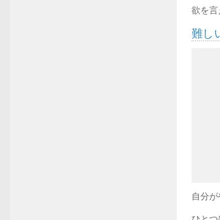
欲を言
難し
自分が
ひとつ