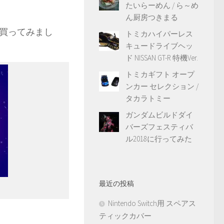
たいらーめん / ら～め
ん厨房つきまる
買ってみまし
トミカハイパーレス
キュードライブヘッ
ド NISSAN GT-R 特機Ver.
トミカギフト オープ
ンカー セレクション /
タカラトミー
ガンダムビルドダイ
バーズフェスティバ
ル2018に行ってみた
最近の投稿
Nintendo Switch用 スペアス
ティックカバー