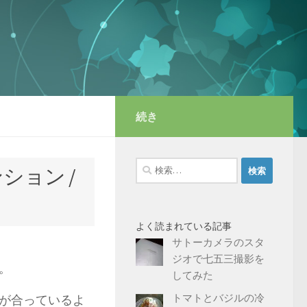
続き
検
ション /
索:
よく読まれている記事
サトーカメラのスタ
ジオで七五三撮影を
。
してみた
トマトとバジルの冷
が合っているよ