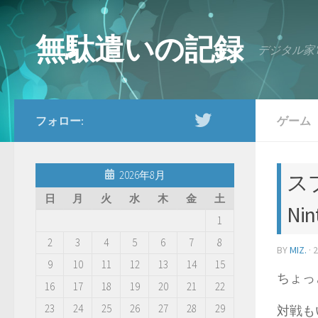
コンテンツへスキップ
無駄遣いの記録
デジタル家
フォロー:
ゲーム
2026年8月
ス
日
月
火
水
木
金
土
Nin
1
2
3
4
5
6
7
8
BY
MIZ.
·
9
10
11
12
13
14
15
ちょっ
16
17
18
19
20
21
22
23
24
25
26
27
28
29
対戦も