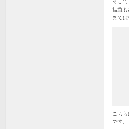
そして
措置も
までは
こちら
です。