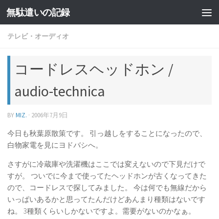
無駄遣いの記録
コンテンツへスキップ
テレビ・オーディオ
コードレスヘッドホン /
audio-technica
BY
MIZ.
·
2006年7月9日
今日も秋葉原散策です。 引っ越しをすることになったので、
白物家電を見にヨドバシへ。
さすがに冷蔵庫や洗濯機はここでは変えないので下見だけで
すが。 ついでに今まで使ってたヘッドホンが古くなってきた
ので、コードレスで探してみました。 今は何でも無線だから
いっぱいあるかと思ってたんだけどあんまり種類はないです
ね。 3種類くらいしかないですよ。需要がないのかなぁ。