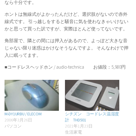
なら十分です。
ホントは無線式がよかったんだけど、選択肢がないので赤外
線式です。 引っ越しをすると騒音に気を使わなきゃいけない
かと思って買った訳ですが、実際ほとんど使ってないです。
角部屋で、隣との間には押入があるので、よっぽど大きな音
じゃない限り迷惑はかけなそうなんですよ。 そんなわけで押
入に眠ってます。
■コードレスヘッドホン / audio-technica お値段：5,980円
M-DY1URBU / ELECOM
シチズン コードレス温湿度
2006年3月26日
計 THD501
パソコン
2021年1月23日
生活家電