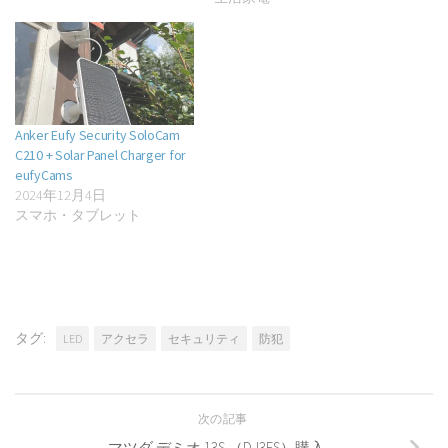
Anker Eufy Security SoloCam
C210 + Solar Panel Charger for
eufyCams
2024年12月4日
スマホ・タブレット
タグ:
LED
アクセラ
セキュリティ
防犯
次の記事
マツダ デミオ 13S （DJ3FS）購入