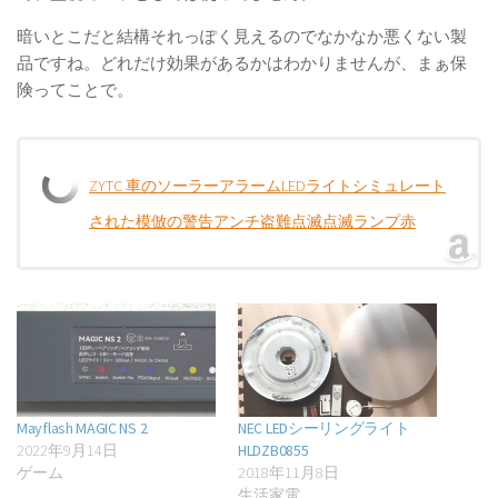
暗いとこだと結構それっぽく見えるのでなかなか悪くない製
品ですね。どれだけ効果があるかはわかりませんが、まぁ保
険ってことで。
ZYTC 車のソーラーアラームLEDライトシミュレート
された模倣の警告アンチ盗難点滅点滅ランプ赤
Mayflash MAGIC NS 2
NEC LEDシーリングライト
2022年9月14日
HLDZB0855
ゲーム
2018年11月8日
生活家電