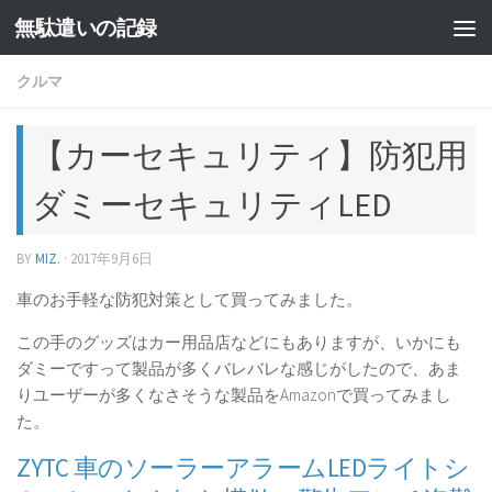
無駄遣いの記録
コンテンツへスキップ
クルマ
【カーセキュリティ】防犯用
ダミーセキュリティLED
BY
MIZ.
·
2017年9月6日
車のお手軽な防犯対策として買ってみました。
この手のグッズはカー用品店などにもありますが、いかにも
ダミーですって製品が多くバレバレな感じがしたので、あま
りユーザーが多くなさそうな製品をAmazonで買ってみまし
た。
ZYTC 車のソーラーアラームLEDライトシ