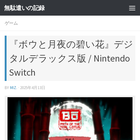
無駄遣いの記録
コンテンツへスキップ
ゲーム
『ボウと月夜の碧い花』デジ
タルデラックス版 / Nintendo
Switch
BY
MIZ.
·
2025年4月13日